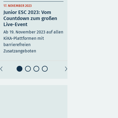
17. NOVEMBER 2023
13. OKTOBER 2023
Junior ESC 2023: Vom
Junior ESC 2023 bei Ki
Countdown zum großen
Release Day für FIAs 
Live-Event
„Ohne Worte”
Ab 19. November 2023 auf allen
Musikvideo auf kika.de un
KiKA-Plattformen mit
eurovision.de
barrierefreien
Zusatzangeboten