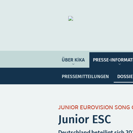
Organisation
ÜBER KIKA
ÜBER KiKA
PRESSE-INFORMAT
Pre
PRESSE-INFORMATIONEN
Programmwoche
Änderu
PRESSEMITTEILUNGEN
DOSSI
Botschafter*innen
SERVICE
JUNIOR EUROVISION SONG 
Junior ESC
Deutschland beteiligt sich 2