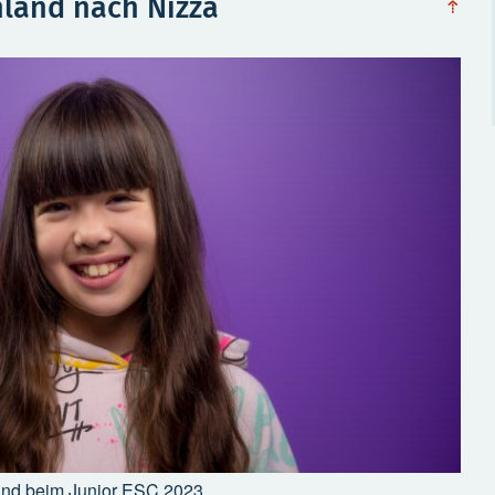
hland nach Nizza
na
oben
hland beim Junior ESC 2023.