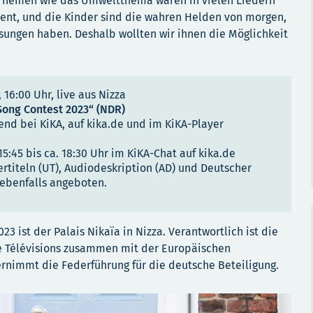
te Themen wie das Umweltthema waren in vielen Liedern
ent, und die Kinder sind die wahren Helden von morgen,
ösungen haben. Deshalb wollten wir ihnen die Möglichkeit
16:00 Uhr, live aus Nizza
 Song Contest 2023“ (NDR)
end bei KiKA, auf kika.de und im KiKA-Player
15:45 bis ca. 18:30 Uhr im KiKA-Chat auf kika.de
rtiteln (UT), Audiodeskription (AD) und Deutscher
ebenfalls angeboten.
23 ist der Palais Nikaïa in Nizza. Verantwortlich ist die
ce Télévisions zusammen mit der Europäischen
rnimmt die Federführung für die deutsche Beteiligung.