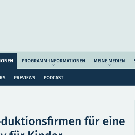
Auftrag & Philosophie
Verantwortung
Ziel
IONEN
PROGRAMM-INFORMATIONEN
MEINE MEDIEN
ssemitteilungen
Dossiers
Previews
Po
Programmwoche
Änderungsmeldungen
ERS
PREVIEWS
PODCAST
MEI
e Empfehlungen
Botschafter*innen
SERVICE
oduktionsfirmen für eine