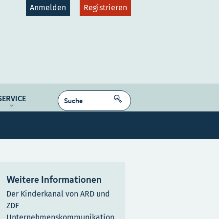
Anmelden
Registrieren
gruppen
Plattformen
SUCHEN
SERVICE
dcast
NE MEDIEN
Kontakt
Karriere
Weitere Informationen
Der Kinderkanal von ARD und
ZDF
Unternehmenskommunikation