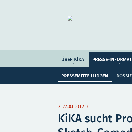
Organisation
ÜBER KIKA
ÜBER KiKA
PRESSE-INFORMAT
Pre
PRESSE-INFORMATIONEN
PRESSEMITTEILUNGEN
DOSSI
PROGRAMM-INFORMATIONEN
Meine Sammlung
Unser
7. MAI 2020
KiKA sucht Pr