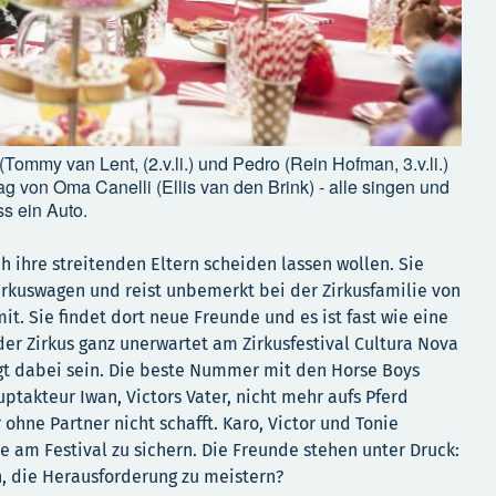
 (Tommy van Lent, (2.v.li.) und Pedro (Rein Hofman, 3.v.li.)
ag von Oma Canelli (Ellis van den Brink) - alle singen und
s ein Auto.
ch ihre streitenden Eltern scheiden lassen wollen. Sie
Zirkuswagen und reist unbemerkt bei der Zirkusfamilie von
t. Sie findet dort neue Freunde und es ist fast wie eine
 der Zirkus ganz unerwartet am Zirkusfestival Cultura Nova
gt dabei sein. Die beste Nummer mit den Horse Boys
uptakteur Iwan, Victors Vater, nicht mehr aufs Pferd
ohne Partner nicht schafft. Karo, Victor und Tonie
 am Festival zu sichern. Die Freunde stehen unter Druck:
, die Herausforderung zu meistern?