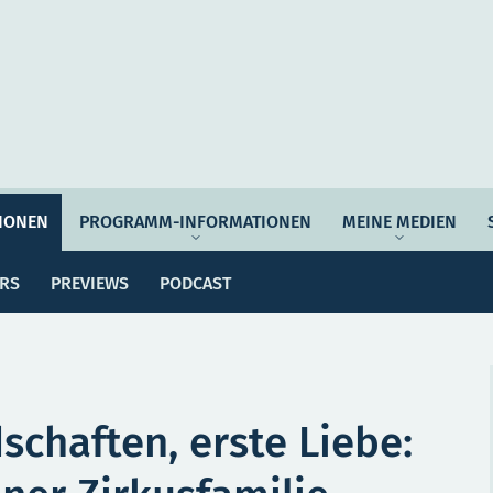
Auftrag & Philosophie
Verantwortung
Ziel
IONEN
PROGRAMM-INFORMATIONEN
MEINE MEDIEN
ssemitteilungen
Dossiers
Previews
Po
Programmwoche
Änderungsmeldungen
ERS
PREVIEWS
PODCAST
MEI
e Empfehlungen
Botschafter*innen
SERVICE
schaften, erste Liebe: