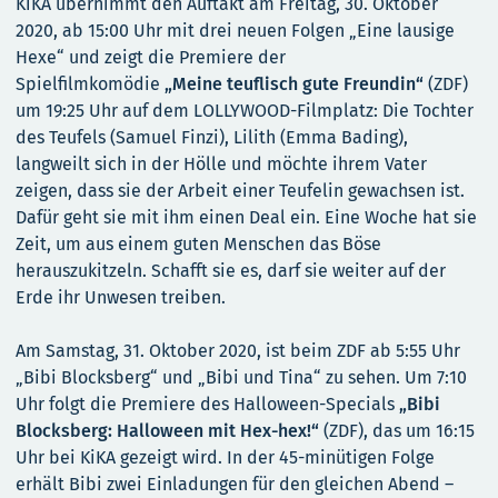
KiKA übernimmt den Auftakt am Freitag, 30. Oktober
2020, ab 15:00 Uhr mit drei neuen Folgen „Eine lausige
Hexe“ und zeigt die Premiere der
Spielfilmkomödie
„Meine teuflisch gute Freundin“
(ZDF)
um 19:25 Uhr auf dem LOLLYWOOD-Filmplatz: Die Tochter
des Teufels (Samuel Finzi), Lilith (Emma Bading),
langweilt sich in der Hölle und möchte ihrem Vater
zeigen, dass sie der Arbeit einer Teufelin gewachsen ist.
Dafür geht sie mit ihm einen Deal ein. Eine Woche hat sie
Zeit, um aus einem guten Menschen das Böse
herauszukitzeln. Schafft sie es, darf sie weiter auf der
Erde ihr Unwesen treiben.
Am Samstag, 31. Oktober 2020, ist beim ZDF ab 5:55 Uhr
„Bibi Blocksberg“ und „Bibi und Tina“ zu sehen. Um 7:10
Uhr folgt die Premiere des Halloween-Specials
„Bibi
Blocksberg: Halloween mit Hex-hex!“
(ZDF), das um 16:15
Uhr bei KiKA gezeigt wird. In der 45-minütigen Folge
erhält Bibi zwei Einladungen für den gleichen Abend –