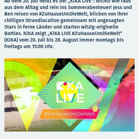
Ab dem 20. Juli heißt es bei „KiKA LIVE“: Nichts wie raus
aus dem Alltag und rein ins Sommerabenteuer! Jess und
Ben reisen von #ZuHauseUmDieWelt, blicken von ihrer
chilligen Strandlocation gemeinsam mit angesagten
Stars in ferne Länder und starten witzig-originelle
Battles. KiKA zeigt „KiKA LIVE #ZuHauseUmDieWelt“
(KiKA) vom 20. Juli bis 28. August immer montags bis
freitags um 15:00 Uhr.