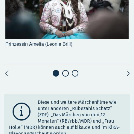
Prinzessin Amelia (Leonie Brill)
T
K
D
Diese und weitere Märchenfilme wie

unter anderen „Rübezahls Schatz“
(ZDF), „Das Märchen von den 12
Monaten“ (RB/rbb/MDR) und „Frau
Holle“ (MDR) können auch auf kika.de und im KiKA-
Player angeschaut werden.