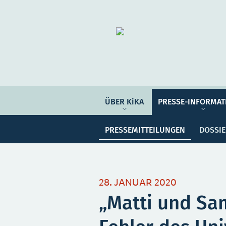
Organisation
ÜBER KIKA
ÜBER KiKA
PRESSE-INFORMAT
Pre
PRESSE-INFORMATIONEN
PRESSEMITTEILUNGEN
DOSSI
PROGRAMM-INFORMATIONEN
Meine Sammlung
Unser
28. JANUAR 2020
„Matti und Sa