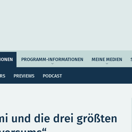
Auftrag & Philosophie
Verantwortung
Ziel
IONEN
PROGRAMM-INFORMATIONEN
MEINE MEDIEN
ssemitteilungen
Dossiers
Previews
Po
Programmwoche
Änderungsmeldungen
ERS
PREVIEWS
PODCAST
MEI
e Empfehlungen
Botschafter*innen
SERVICE
mi und die drei größten