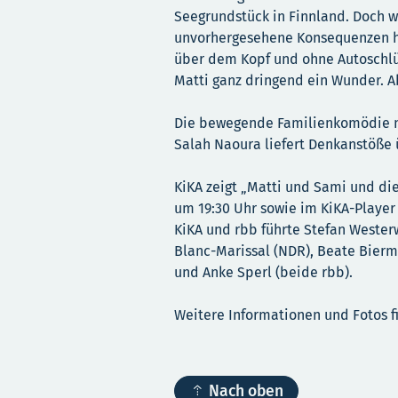
Seegrundstück in Finnland. Doch w
unvorhergesehene Konsequenzen ha
über dem Kopf und ohne Autoschlüs
Matti ganz dringend ein Wunder. A
Die bewegende Familienkomödie n
Salah Naoura liefert Denkanstöße
KiKA zeigt „Matti und Sami und di
um 19:30 Uhr sowie im KiKA-Player
KiKA und rbb führte Stefan Wester
Blanc-Marissal (NDR), Beate Bierm
und Anke Sperl (beide rbb).
Weitere Informationen und Fotos f

Nach oben