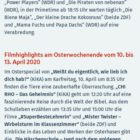
„Power Players“ (WDR) und „Die Piraten von nebenan“
(WDR), in der Primetime ab 18:15 Uhr warten täglich „Die
Biene Maja“, „Der kleine Drache Kokosnuss“ (beide ZDF)
und „Mama Fuchs und Papa Dachs“ (WDR) auf eine
Verabredung.
Filmhighlights am Osterwochenende vom 10. bis
13. April 2020
Im Osterspecial von
„Weißt du eigentlich, wie lieb ich
dich hab?“
(KiKA) am Karfreitag, 10. April um 8:35 Uhr
finden die Tiere eine zauberhafte Überraschung.
„CHI
RHO – Das Geheimnis“
(KiKA) geht um 12:20 Uhr auf eine
faszinierende Reise durch die Welt der Bibel. Aus dem
Schulleben erzählen um 13:35 Uhr und 15:00 Uhr die
Filme
„#SuperBesteLehrerin“
und
„Mister Twister –
Wirbelsturm im Klassenzimmer“
(beide ZDF) und
Einblicke in das Leben und Werken der Osterhasen gibt
die
„Die Häschenschule – Jagd nach dem goldenen