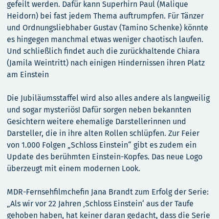
gefeilt werden. Dafür kann Superhirn Paul (Malique
Heidorn) bei fast jedem Thema auftrumpfen. Für Tänzer
und Ordnungsliebhaber Gustav (Tamino Schenke) könnte
es hingegen manchmal etwas weniger chaotisch laufen.
Und schließlich findet auch die zurückhaltende Chiara
(Jamila Weintritt) nach einigen Hindernissen ihren Platz
am Einstein
Die Jubiläumsstaffel wird also alles andere als langweilig
und sogar mysteriös! Dafür sorgen neben bekannten
Gesichtern weitere ehemalige Darstellerinnen und
Darsteller, die in ihre alten Rollen schlüpfen. Zur Feier
von 1.000 Folgen „Schloss Einstein“ gibt es zudem ein
Update des berühmten Einstein-Kopfes. Das neue Logo
überzeugt mit einem modernen Look.
MDR-Fernsehfilmchefin Jana Brandt zum Erfolg der Serie:
„Als wir vor 22 Jahren ‚Schloss Einstein‘ aus der Taufe
gehoben haben, hat keiner daran gedacht, dass die Serie