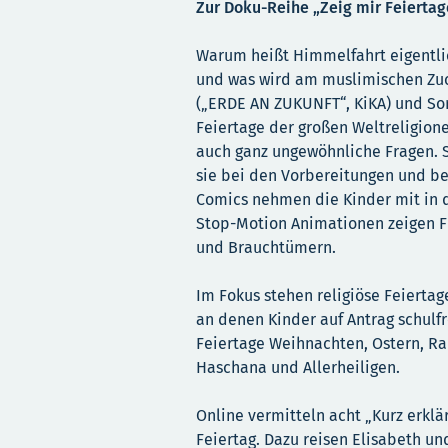
Zur Doku-Reihe „Zeig mir Feierta
Warum heißt Himmelfahrt eigentlic
und was wird am muslimischen Zuck
(„ERDE AN ZUKUNFT“, KiKA) und So
Feiertage der großen Weltreligion
auch ganz ungewöhnliche Fragen. 
sie bei den Vorbereitungen und be
Comics nehmen die Kinder mit in d
Stop-Motion Animationen zeigen Fu
und Brauchtümern.
Im Fokus stehen religiöse Feierta
an denen Kinder auf Antrag schulf
Feiertage Weihnachten, Ostern, Ra
Haschana und Allerheiligen.
Online vermitteln acht „Kurz erklä
Feiertag. Dazu reisen Elisabeth un