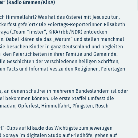
ge!“ (Radio Bremen/KiKA)
h Himmelfahrt? Was hat das Osterei mit Jesus zu tun,
erfest gefeiert? Die Feiertags-Reporterinnen Elisabeth
raya („Team Timster“, KiKA/rbb/NDR) entdecken
en. Dabei klären sie das „Warum“ und stellen manchmal
Sie besuchen Kinder in ganz Deutschland und begleiten
i den Feierlichkeiten in ihrer Familie und Gemeinde.
ie Geschichten der verschiedenen heiligen Schriften,
n Facts und Informatives zu den Religionen, Feiertagen
ge, an denen schulfrei in mehreren Bundesländern ist oder
rei bekommen können. Die erste Staffel umfasst die
madan, Opferfest, Himmelfahrt, Pfingsten, Rosch
rt“-Clips auf
kika.de
das Wichtigste zum jeweiligen
d Soraya im digitalen Studo auf Friedhöfe, gehen auf