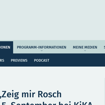
Auftrag & Philosophie
Verantwortung
Ziel
IONEN
PROGRAMM-INFORMATIONEN
MEINE MEDIEN
ssemitteilungen
Dossiers
Previews
Po
Programmwoche
Änderungsmeldungen
ERS
PREVIEWS
PODCAST
MEI
e Empfehlungen
Botschafter*innen
SERVICE
„Zeig mir Rosch