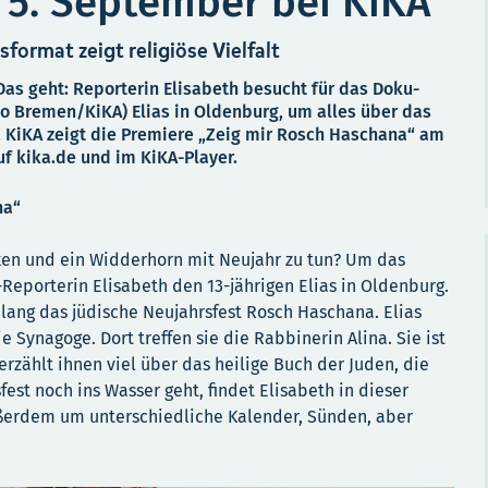
5. September bei KiKA
sformat zeigt religiöse Vielfalt
Das geht: Reporterin Elisabeth besucht für das Doku-
io Bremen/KiKA) Elias in Oldenburg, um alles über das
. KiKA zeigt die Premiere „Zeig mir Rosch Haschana“ am
f kika.de und im KiKA-Player.
na“
n und ein Widderhorn mit Neujahr zu tun? Um das
Reporterin Elisabeth den 13-jährigen Elias in Oldenburg.
 lang das jüdische Neujahrsfest Rosch Haschana. Elias
e Synagoge. Dort treffen sie die Rabbinerin Alina. Sie ist
rzählt ihnen viel über das heilige Buch der Juden, die
fest noch ins Wasser geht, findet Elisabeth in dieser
ußerdem um unterschiedliche Kalender, Sünden, aber