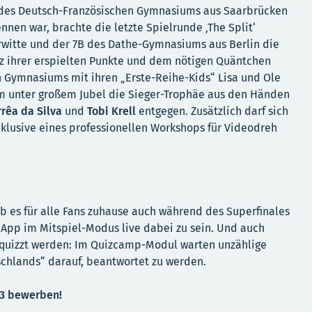
 des Deutsch-Französischen Gymnasiums aus Saarbrücken
nen war, brachte die letzte Spielrunde ‚The Split‘
rwitte und der 7B des Dathe-Gymnasiums aus Berlin die
z ihrer erspielten Punkte und dem nötigen Quäntchen
n Gymnasiums mit ihren „Erste-Reihe-Kids“ Lisa und Ole
hm unter großem Jubel die Sieger-Trophäe aus den Händen
rrêa da Silva
und
Tobi Krell
entgegen. Zusätzlich darf sich
nklusive eines professionellen Workshops für Videodreh
 es für alle Fans zuhause auch während des Superfinales
z App
im Mitspiel-Modus live dabei zu sein. Und auch
gequizzt werden: Im Quizcamp-Modul warten unzählige
schlands“ darauf, beantwortet zu werden.
23 bewerben!