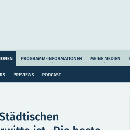
Auftrag & Philosophie
Verantwortung
Ziel
IONEN
PROGRAMM-INFORMATIONEN
MEINE MEDIEN
ssemitteilungen
Dossiers
Previews
Po
Programmwoche
Änderungsmeldungen
ERS
PREVIEWS
PODCAST
MEI
e Empfehlungen
Botschafter*innen
SERVICE
 Städtischen