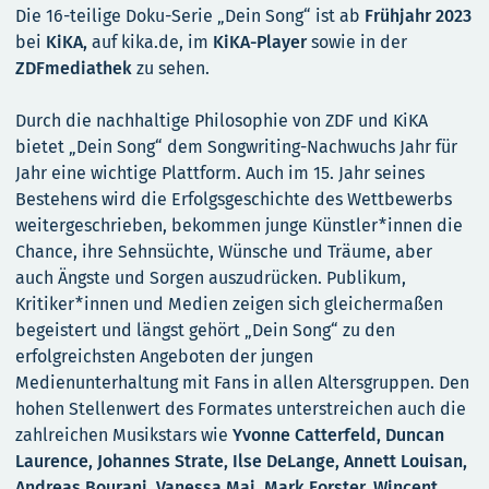
Die 16-teilige Doku-Serie „Dein Song“ ist ab
Frühjahr 2023
bei
KiKA,
auf
kika.de, im
KiKA-Player
sowie in der
ZDFmediathek
zu sehen.
Durch die nachhaltige Philosophie von ZDF und KiKA
bietet „Dein Song“ dem Songwriting-Nachwuchs Jahr für
Jahr eine wichtige Plattform. Auch im 15. Jahr seines
Bestehens wird die Erfolgsgeschichte des Wettbewerbs
weitergeschrieben, bekommen junge Künstler*innen die
Chance, ihre Sehnsüchte, Wünsche und Träume, aber
auch Ängste und Sorgen auszudrücken. Publikum,
Kritiker*innen und Medien zeigen sich gleichermaßen
begeistert und längst gehört „Dein Song“ zu den
erfolgreichsten Angeboten der jungen
Medienunterhaltung mit Fans in allen Altersgruppen. Den
hohen Stellenwert des Formates unterstreichen auch die
zahlreichen Musikstars wie
Yvonne Catterfeld, Duncan
Laurence, Johannes Strate, Ilse DeLange, Annett Louisan,
Andreas Bourani, Vanessa Mai, Mark Forster, Wincent