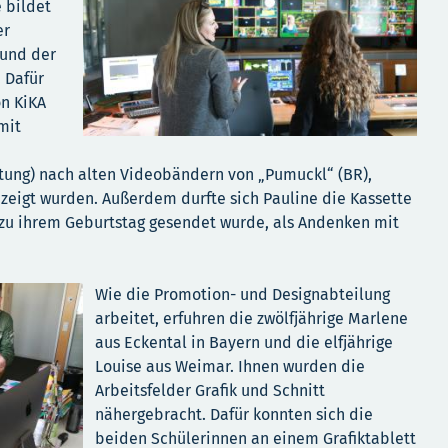
 bildet
er
und der
 Dafür
on KiKA
mit
tung) nach alten Videobändern von „Pumuckl“ (BR),
ezeigt wurden. Außerdem durfte sich Pauline die Kassette
 zu ihrem Geburtstag gesendet wurde, als Andenken mit
Wie die Promotion- und Designabteilung
arbeitet, erfuhren die zwölfjährige Marlene
aus Eckental in Bayern und die elfjährige
Louise aus Weimar. Ihnen wurden die
Arbeitsfelder Grafik und Schnitt
nähergebracht. Dafür konnten sich die
beiden Schülerinnen an einem Grafiktablett