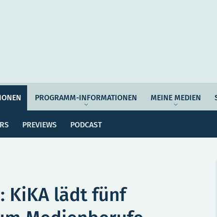
Auftrag & Philosophie
Verantwortung
Ziel
IONEN
PROGRAMM-INFORMATIONEN
MEINE MEDIEN
ssemitteilungen
Dossiers
Previews
Po
Programmwoche
Änderungsmeldungen
ERS
PREVIEWS
PODCAST
MEI
e Empfehlungen
Botschafter*innen
SERVICE
: KiKA lädt fünf