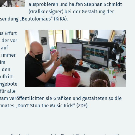
ausprobieren und halfen Stephan Schmidt
(Grafikdesigner) bei der Gestaltung der
ssendung „Beutolomäus“ (KiKA).
s Erfurt
 der vor
 auf
rt immer
him
e den
ftritt
Angebote
für alle
m veröffentlichten sie Grafiken und gestalteten so die
mates „Don’t Stop the Music Kids“ (ZDF).