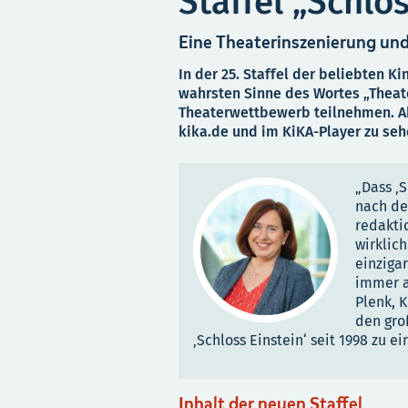
Staffel „Schlo
Eine Theaterinszenierung und
In der 25. Staffel der beliebten 
wahrsten Sinne des Wortes „Theate
Theaterwettbewerb teilnehmen. Ab 
kika.de und im KiKA-Player zu seh
„Dass ‚S
nach de
redakti
wirklich
einziga
immer ak
Plenk, 
den gro
‚Schloss Einstein‘ seit 1998 zu e
Inhalt der neuen Staffel