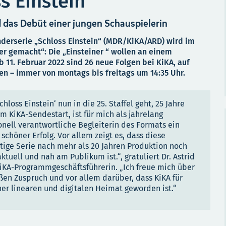
ss Einstein“
 das Debüt einer jungen Schauspielerin
Kinderserie „Schloss Einstein“ (MDR/KiKA/ARD) wird im
r gemacht“: Die „Einsteiner “ wollen an einem
11. Februar 2022 sind 26 neue Folgen bei KiKA, auf
en – immer von montags bis freitags um 14:35 Uhr.
chloss Einstein‘ nun in die 25. Staffel geht, 25 Jahre
m KiKA-Sendestart, ist für mich als jahrelang
onell verantwortliche Begleiterin des Formats ein
 schöner Erfolg. Vor allem zeigt es, dass diese
rtige Serie nach mehr als 20 Jahren Produktion noch
tuell und nah am Publikum ist.“, gratuliert Dr. Astrid
KiKA-Programmgeschäftsführerin. „Ich freue mich über
ßen Zuspruch und vor allem darüber, dass KiKA für
iner linearen und digitalen Heimat geworden ist.“