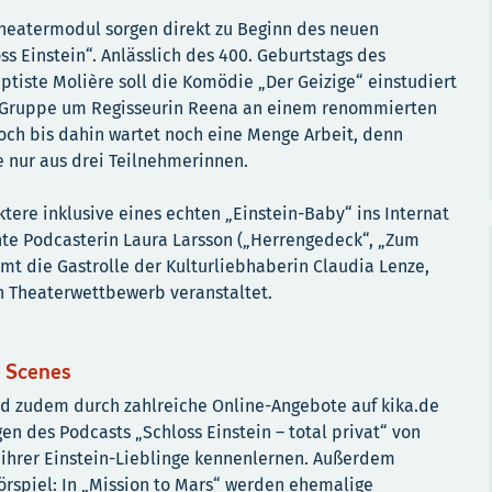
Theatermodul sorgen direkt zu Beginn des neuen
ss Einstein“. Anlässlich des 400. Geburtstags des
ptiste Molière soll die Komödie „Der Geizige“ einstudiert
e Gruppe um Regisseurin Reena an einem renommierten
ch bis dahin wartet noch eine Menge Arbeit, denn
 nur aus drei Teilnehmerinnen.
ere inklusive eines echten „Einstein-Baby“ ins Internat
nte Podcasterin Laura Larsson („Herrengedeck“, „Zum
mmt die Gastrolle der Kulturliebhaberin Claudia Lenze,
n Theaterwettbewerb veranstaltet.
e Scenes
ird zudem durch zahlreiche Online-Angebote auf kika.de
gen des Podcasts „Schloss Einstein – total privat“ von
 ihrer Einstein-Lieblinge kennenlernen. Außerdem
örspiel: In „Mission to Mars“ werden ehemalige