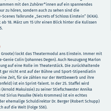
usammen mit den Zuhörer*innen auf ein spannendes
r zu hören, sondern auch zu sehen sind die
-Scenes Talkrunde „Secrets of Schloss Einstein“ (KiKA).
 ab 18. März um 15 Uhr einen Blick hinter die Kulissen
5.
n
e Groote) lockt das Theatermodul ans Einstein. Immer mit
he-Genie Colin (Johannes Degen). Auch Neuzugang Marlon
nung auf eine Rolle im Theaterstück. Die zurückhaltende
ft gar nicht erst auf der Bühne und Sport-Stipendiatin
ine Zeit, für sie zählen nur der Wettbewerb und ihre
nfeld) ist ein Sprint-Talent. In der 25. Staffel wird
Arnold Makuissie) zu seiner Stiefschwester Annika
Und Sirius Pasulke (Niels Krommes) ist ein echtes
 der ehemalige Schuldirektor Dr. Berger (Robert Schupp)
h auf die Welt (Folge 556).