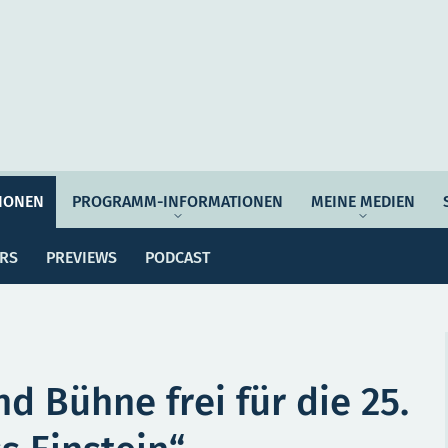
Auftrag & Philosophie
Verantwortung
Ziel
IONEN
PROGRAMM-INFORMATIONEN
MEINE MEDIEN
ssemitteilungen
Dossiers
Previews
Po
Programmwoche
Änderungsmeldungen
ERS
PREVIEWS
PODCAST
MEI
e Empfehlungen
Botschafter*innen
SERVICE
d Bühne frei für die 25.