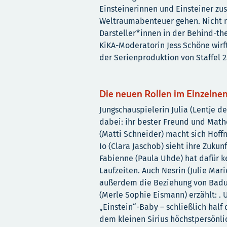
Einsteinerinnen und Einsteiner z
Weltraumabenteuer gehen. Nicht nu
Darsteller*innen in der Behind-the
KiKA-Moderatorin Jess Schöne wirft
der Serienproduktion von Staffel 2
Die neuen Rollen im Einzelne
Jungschauspielerin Julia (Lentje d
dabei: ihr bester Freund und Mat
(Matti Schneider) macht sich Hoff
Io (Clara Jaschob) sieht ihre Zukun
Fabienne (Paula Uhde) hat dafür ke
Laufzeiten. Auch Nesrin (Julie Marie
außerdem die Beziehung von Badu (
(Merle Sophie Eismann) erzählt: . 
„Einstein“-Baby – schließlich half
dem kleinen Sirius höchstpersönlic