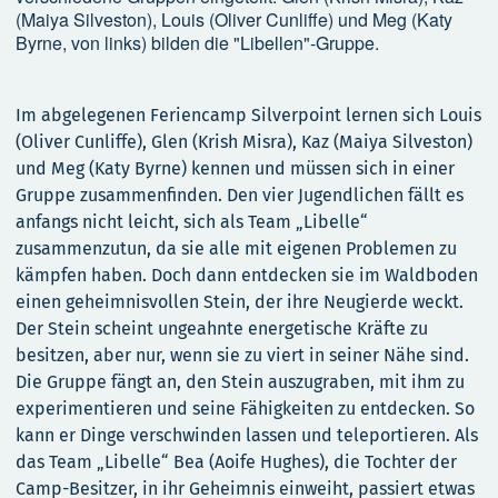
(Maiya Silveston), Louis (Oliver Cunliffe) und Meg (Katy
Byrne, von links) bilden die "Libellen"-Gruppe.
Im abgelegenen Feriencamp Silverpoint lernen sich Louis
(Oliver Cunliffe), Glen (Krish Misra), Kaz (Maiya Silveston)
und Meg (Katy Byrne) kennen und müssen sich in einer
Gruppe zusammenfinden. Den vier Jugendlichen fällt es
anfangs nicht leicht, sich als Team „Libelle“
zusammenzutun, da sie alle mit eigenen Problemen zu
kämpfen haben. Doch dann entdecken sie im Waldboden
einen geheimnisvollen Stein, der ihre Neugierde weckt.
Der Stein scheint ungeahnte energetische Kräfte zu
besitzen, aber nur, wenn sie zu viert in seiner Nähe sind.
Die Gruppe fängt an, den Stein auszugraben, mit ihm zu
experimentieren und seine Fähigkeiten zu entdecken. So
kann er Dinge verschwinden lassen und teleportieren. Als
das Team „Libelle“ Bea (Aoife Hughes), die Tochter der
Camp-Besitzer, in ihr Geheimnis einweiht, passiert etwas