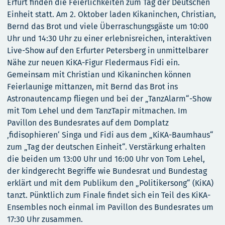
Erfurt finden die Feierlichkeiten zum Tag der Deutschen
Einheit statt. Am 2. Oktober laden Kikaninchen, Christian,
Bernd das Brot und viele Überraschungsgäste um 10:00
Uhr und 14:30 Uhr zu einer erlebnisreichen, interaktiven
Live-Show auf den Erfurter Petersberg in unmittelbarer
Nähe zur neuen KiKA-Figur Fledermaus Fidi ein.
Gemeinsam mit Christian und Kikaninchen können
Feierlaunige mittanzen, mit Bernd das Brot ins
Astronautencamp fliegen und bei der „TanzAlarm“-Show
mit Tom Lehel und dem TanzTapir mitmachen. Im
Pavillon des Bundesrates auf dem Domplatz
‚fidisophieren‘ Singa und Fidi aus dem „KiKA-Baumhaus“
zum „Tag der deutschen Einheit“. Verstärkung erhalten
die beiden um 13:00 Uhr und 16:00 Uhr von Tom Lehel,
der kindgerecht Begriffe wie Bundesrat und Bundestag
erklärt und mit dem Publikum den „Politikersong“ (KiKA)
tanzt. Pünktlich zum Finale findet sich ein Teil des KiKA-
Ensembles noch einmal im Pavillon des Bundesrates um
17:30 Uhr zusammen.