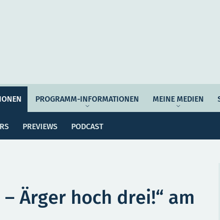
Auftrag & Philosophie
Verantwortung
Ziel
IONEN
PROGRAMM-INFORMATIONEN
MEINE MEDIEN
ssemitteilungen
Dossiers
Previews
Po
Programmwoche
Änderungsmeldungen
ERS
PREVIEWS
PODCAST
MEI
e Empfehlungen
Botschafter*innen
SERVICE
e – Ärger hoch drei!“ am