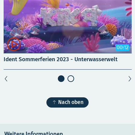

00:12
Ident Sommerferien 2023 - Unterwasserwelt
I

Nach oben
Weitere Informationen