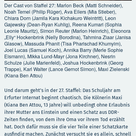
Der Cast von Staffel 27: Marlon Beck (Matti Schneider),
Noah Temel (Philip Rüger), Ava Eilers (Mia Stieber),
Chiara Dorn (Jamila Kara Kichakuro Weintritt), Leon
Gajewsky (Dean-Ryan Kuhlig), Reena Kumari (Sophia
Leonie Mauritz), Simon Reuter (Marlon Heinrich), Eleonora
„Elly“ Hockenbrink (Nelly Borodina), Tahmina Ziaar (Janisa
Glasow), Massuda Phanit (Tisa Pharischad Khumyim),
Joel Lucas (Samuel Koch), Annika Barry (Merle Sophie
Eismann), Mikka Lund-Mayr (Jona Kirchner), Nesrin
Schulze (Julie Marienfeld), Joshua Hockenbrink (Georg
Trappe), Karl Walter (Lance Gernot Simon), Maxi Zielenski
(Kiana Ben Attou)
Und darum geht’s in der 27. Staffel: Das Schuljahr am
Erfurter Internat beginnt chaotisch. Die Kölnerin Maxi
(Kiana Ben Attou, 13 Jahre) will unbedingt ohne Erlaubnis
ihrer Mutter ans Einstein und einen Schatz aus DDR-
Zeiten finden, von dem ihre Oma vor ihrem Tod erzählt
hat. Doch dafür muss sie die vier Teile einer Schatzkarte
ausfindig machen. Zunächst versucht sie es allein, schnell