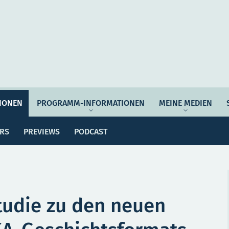
Auftrag & Philosophie
Verantwortung
Ziel
IONEN
PROGRAMM-INFORMATIONEN
MEINE MEDIEN
ssemitteilungen
Dossiers
Previews
Po
Programmwoche
Änderungsmeldungen
ERS
PREVIEWS
PODCAST
MEI
e Empfehlungen
Botschafter*innen
SERVICE
tudie zu den neuen