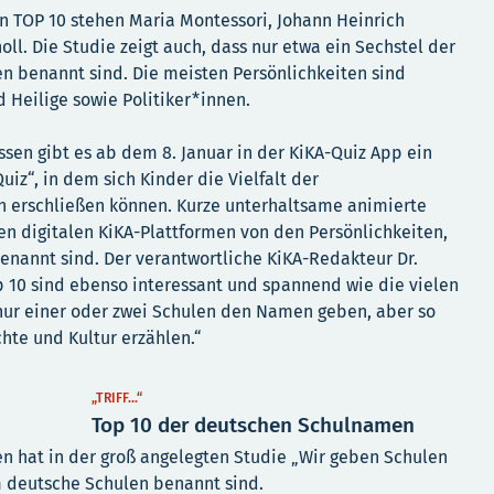
n TOP 10 stehen Maria Montessori, Johann Heinrich
oll. Die Studie zeigt auch, dass nur etwa ein Sechstel der
n benannt sind. Die meisten Persönlichkeiten sind
d Heilige sowie Politiker*innen.
sen gibt es ab dem 8. Januar in der KiKA-Quiz App ein
uiz“, in dem sich Kinder die Vielfalt der
h erschließen können. Kurze unterhaltsame animierte
en digitalen KiKA-Plattformen von den Persönlichkeiten,
nannt sind. Der verantwortliche KiKA-Redakteur Dr.
op 10 sind ebenso interessant und spannend wie die vielen
nur einer oder zwei Schulen den Namen geben, aber so
chte und Kultur erzählen.“
01:32
„TRIFF…“
Top 10 der deutschen Schulnamen
en hat in der groß angelegten Studie „Wir geben Schulen
 deutsche Schulen benannt sind.