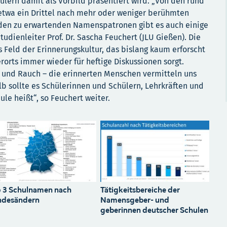
lern damit als Vorbild präsentiert wird. „Von den rund
 etwa ein Drittel nach mehr oder weniger berühmten
den zu erwartenden Namenspatronen gibt es auch einige
udienleiter Prof. Dr. Sascha Feuchert (JLU Gießen). Die
s Feld der Erinnerungskultur, das bislang kaum erforscht
orts immer wieder für heftige Diskussionen sorgt.
 und Rauch – die erinnerten Menschen vermitteln uns
lb sollte es Schülerinnen und Schülern, Lehrkräften und
ule heißt“, so Feuchert weiter.
 3 Schulnamen nach
Tätigkeitsbereiche der
ndesändern
Namensgeber- und
geberinnen deutscher Schulen