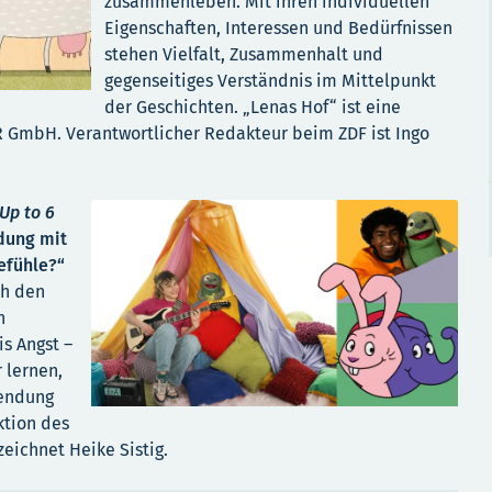
zusammenleben. Mit ihren individuellen
Eigenschaften, Interessen und Bedürfnissen
stehen Vielfalt, Zusammenhalt und
gegenseitiges Verständnis im Mittelpunkt
der Geschichten. „Lenas Hof“ ist eine
R GmbH. Verantwortlicher Redakteur beim ZDF ist Ingo
Up to 6
dung mit
efühle?“
ch den
h
s Angst –
 lernen,
Sendung
ktion des
eichnet Heike Sistig.