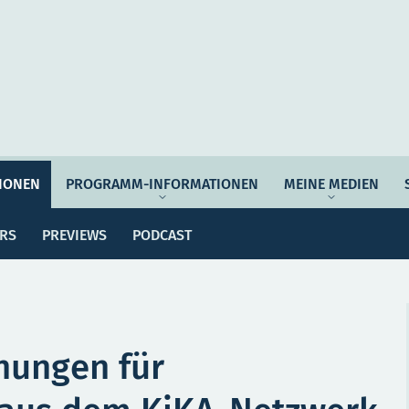
Auftrag & Philosophie
Verantwortung
Ziel
IONEN
PROGRAMM-INFORMATIONEN
MEINE MEDIEN
ssemitteilungen
Dossiers
Previews
Po
Programmwoche
Änderungsmeldungen
ERS
PREVIEWS
PODCAST
MEI
e Empfehlungen
Botschafter*innen
SERVICE
nungen für