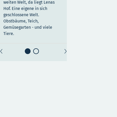
Herzlich willkommen in d
weiten Welt, da liegt Lenas
bunten Welt des Elefanten
Hof. Eine eigene in sich
Hier gibt es jede Menge z
geschlossene Welt.
entdecken.
Obstbäume, Teich,
Gemüsegarten - und viele
Tiere.