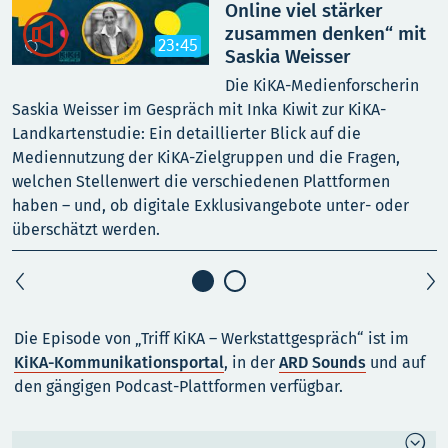
Online viel stärker

zusammen denken“ mit
23:45
Saskia Weisser
Die KiKA-Medienforscherin
Saskia Weisser im Gespräch mit Inka Kiwit zur KiKA-
d
Landkartenstudie: Ein detaillierter Blick auf die
Z
Mediennutzung der KiKA-Zielgruppen und die Fragen,
v
welchen Stellenwert die verschiedenen Plattformen
E
haben – und, ob digitale Exklusivangebote unter- oder
überschätzt werden.
Die Episode von „Triff KiKA – Werkstattgespräch“ ist im
KiKA-Kommunikationsportal
, in der
ARD Sounds
und auf
den gängigen Podcast-Plattformen verfügbar.