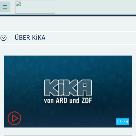
ÜBER KiKA

01:39