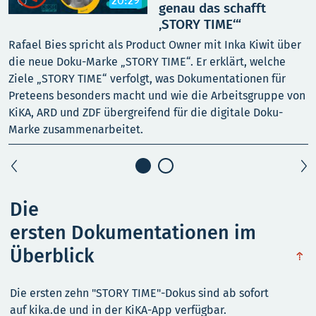
20:29
genau das schafft
‚STORY TIME‘“
Rafael Bies spricht als Product Owner mit Inka Kiwit über
w
die neue Doku-Marke „STORY TIME“. Er erklärt, welche
f
Ziele „STORY TIME“ verfolgt, was Dokumentationen für
v
Preteens besonders macht und wie die Arbeitsgruppe von
M
KiKA, ARD und ZDF übergreifend für die digitale Doku-
Marke zusammenarbeitet.
Die
ersten Dokumentationen im
Überblick
obe
Die ersten zehn "STORY TIME"-Dokus sind ab sofort
auf kika.de und in der KiKA-App verfügbar.