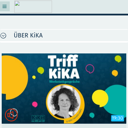
ÜBER KiKA

19:30