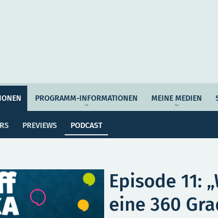
Auftrag & Philosophie
Verantwortung
Ziel
IONEN
PROGRAMM-INFORMATIONEN
MEINE MEDIEN
Po
ssemitteilungen
Dossiers
Previews
Programmwoche
Änderungsmeldungen
ERS
PREVIEWS
PODCAST
MEI
e Empfehlungen
Botschafter*innen
SERVICE
Episode 11: 
eine 360 Gra