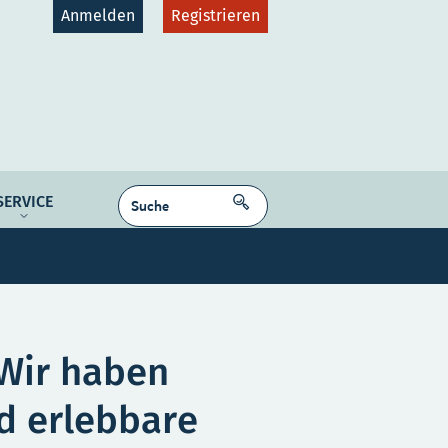
Anmelden
Registrieren
gruppen
Plattformen
SUCHEN
SERVICE
dcast
NE MEDIEN
Kontakt
Karriere
„Wir haben
d erlebbare