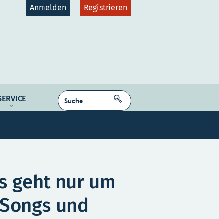
Anmelden
Registrieren
gruppen
Plattformen
SUCHEN
SERVICE
dcast
NE MEDIEN
Kontakt
Karriere
Es geht nur um
 Songs und