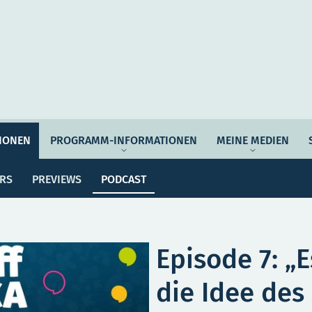
Auftrag & Philosophie
Verantwortung
Ziel
IONEN
PROGRAMM-INFORMATIONEN
MEINE MEDIEN
Po
ssemitteilungen
Dossiers
Previews
Programmwoche
Änderungsmeldungen
ERS
PREVIEWS
PODCAST
MEI
e Empfehlungen
Botschafter*innen
SERVICE
Episode 7: „
die Idee des