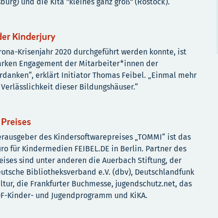
sburg) und die Kita "kleines ganz groß" (Rostock).
der Kinderjury
ona-Krisenjahr 2020 durchgeführt werden konnte, ist
tarken Engagement der Mitarbeiter*innen der
danken“, erklärt Initiator Thomas Feibel. „Einmal mehr
 Verlässlichkeit dieser Bildungshäuser.“
 Preises
rausgeber des Kindersoftwarepreises „TOMMI“ ist das
̈ro für Kindermedien FEIBEL.DE in Berlin. Partner des
eises sind unter anderen die Auerbach Stiftung, der
utsche Bibliotheksverband e.V. (dbv), Deutschlandfunk
ltur, die Frankfurter Buchmesse, jugendschutz.net, das
F-Kinder- und Jugendprogramm und KiKA.