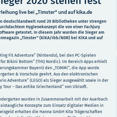
ieger 2020 stehen fest
rleihung live bei „Timster“ und auf kika.de
in deutschlandweit rund 20 Bibliotheken unter strengen
rchdachtem Hygienekonzept die von einer Fachjury
oftware getestet. In diesem Jahr wurden die Sieger am
ienmagazin „Timster“ (KiKA/rbb/NDR) bei KiKA und auf
Ring Fit Adventure“ (Nintendo), bei den PC-Spielen
for Bikini Bottom“ (THQ Nordic). Im Bereich Apps erhielt
cherungskammer Bayern) den „TOMMI“, die App wurde
garten & Vorschule geehrt. Aus den elektronischen
io Adventure“ (LEGO) als Sieger ausgewählt sowie in der
y Tour – Das antike Griechenland“ von Ubisoft.
ndergarten wurden in Zusammenarbeit mit der Auerbach
axistaugliche Konzepte zum Einsatz digitaler Medien in
Preisgeld erhalten die Hanna GmbH Kita Trägerschaften