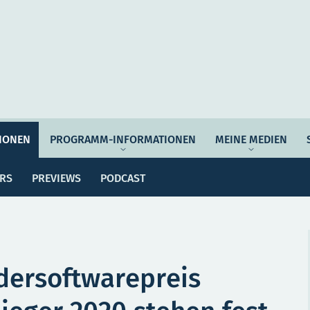
Auftrag & Philosophie
Verantwortung
Ziel
IONEN
PROGRAMM-INFORMATIONEN
MEINE MEDIEN
ssemitteilungen
Dossiers
Previews
Po
Programmwoche
Änderungsmeldungen
ERS
PREVIEWS
PODCAST
MEI
e Empfehlungen
Botschafter*innen
SERVICE
dersoftwarepreis