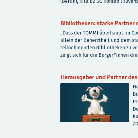
(Berlin), Kita BZ St. Konrad (Raven
Bibliotheken: starke Partner 
„Dass der TOMMI überhaupt im Cor
allein der Beherztheit und dem s
teilnehmenden Bibliotheken zu ver
zeigt sich für die Bürger*innen die
Herausgeber und Partner des
He
Bu
Pr
De
Ku
ZD