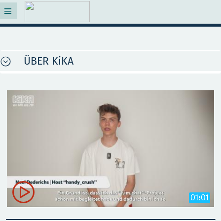
ÜBER KiKA

01:01