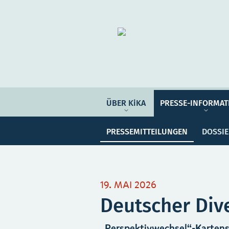
Organisation
ÜBER KIKA
ÜBER KiKA
PRESSE-INFORMAT
Pre
PRESSE-INFORMATIONEN
PRESSEMITTEILUNGEN
DOSSI
PROGRAMM-INFORMATIONEN
Meine Sammlung
Unser
19. MAI 2026
Deutscher Dive
„Perspektivwechsel“-Kartense