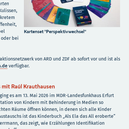
rten
Kulissen,
nkretem
ffenheit,
Kartenset "Perspektivwechsel"
bel
 oder bei
aktionsnetzwerk von ARD und ZDF ab sofort vor und ist als
a.de
verfügbar.
s mit Raúl Krauthausen
ing es am 13. Mai 2026 im MDR-Landesfunkhaus Erfurt
tation von Kindern mit Behinderung in Medien so
chten Räume öffnen können, in denen sich alle Kinder
ustauschs ist das Kinderbuch „Als Ela das All eroberte“
rrmann, das zeigt, wie Erzählungen Identifikation