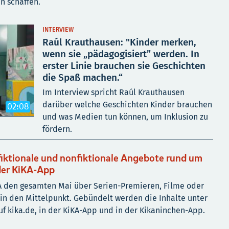
n schaffen.
INTERVIEW
Raúl Krauthausen: "Kinder merken,
wenn sie „pädagogisiert” werden. In
erster Linie brauchen sie Geschichten
die Spaß machen.“
Im Interview spricht Raúl Krauthausen
darüber welche Geschichten Kinder brauchen
02:08
und was Medien tun können, um Inklusion zu
fördern.
 fiktionale und nonfiktionale Angebote rund um
 der KiKA-App
iKA den gesamten Mai über Serien-Premieren, Filme oder
in den Mittelpunkt. Gebündelt werden die Inhalte unter
uf kika.de, in der KiKA-App und in der Kikaninchen-App.