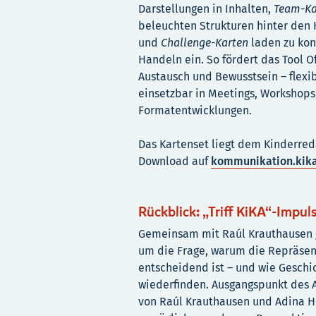
Darstellungen in Inhalten,
Team-Ka
beleuchten Strukturen hinter den 
und
Challenge-Karten
laden zu ko
Handeln ein. So fördert das Tool O
Austausch und Bewusstsein – flexi
einsetzbar in Meetings, Workshops
Formatentwicklungen.
Das Kartenset liegt dem Kinderred
Download auf
kommunikation.kik
Rückblick: „Triff KiKA“-Impul
Gemeinsam mit Raúl Krauthausen g
um die Frage, warum die Repräsen
entscheidend ist – und wie Geschi
wiederfinden. Ausgangspunkt des A
von Raúl Krauthausen und Adina He