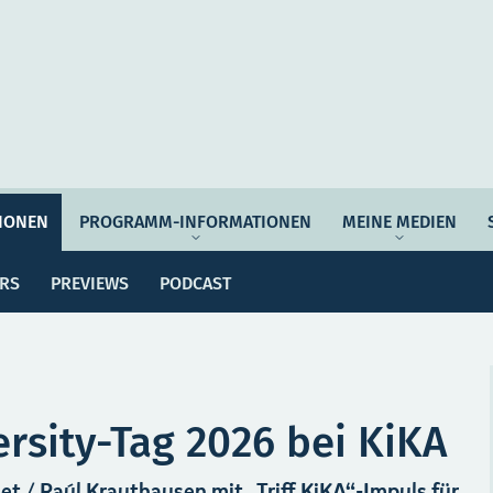
Auftrag & Philosophie
Verantwortung
Ziel
IONEN
PROGRAMM-INFORMATIONEN
MEINE MEDIEN
ssemitteilungen
Dossiers
Previews
Po
Programmwoche
Änderungsmeldungen
ERS
PREVIEWS
PODCAST
MEI
e Empfehlungen
Botschafter*innen
SERVICE
rsity-Tag 2026 bei KiKA
t / Raúl Krauthausen mit „Triff KiKA“-Impuls für