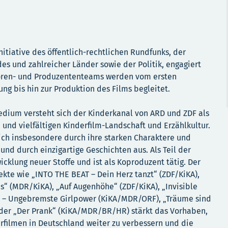
nitiative des öffentlich-rechtlichen Rundfunks, der
es und zahlreicher Länder sowie der Politik, engagiert
utoren- und Produzententeams werden vom ersten
ng bis hin zur Produktion des Films begleitet.
medium versteht sich der Kinderkanal von ARD und ZDF als
 und vielfältigen Kinderfilm-Landschaft und Erzählkultur.
sich insbesondere durch ihre starken Charaktere und
nd durch einzigartige Geschichten aus. Als Teil der
wicklung neuer Stoffe und ist als Koproduzent tätig. Der
jekte wie „INTO THE BEAT – Dein Herz tanzt“ (ZDF/KiKA),
s“ (MDR/KiKA), „Auf Augenhöhe“ (ZDF/KiKA), „Invisible
– Ungebremste Girlpower (KiKA/MDR/ORF), „Träume sind
oder „Der Prank“ (KiKA/MDR/BR/HR) stärkt das Vorhaben,
erfilmen in Deutschland weiter zu verbessern und die