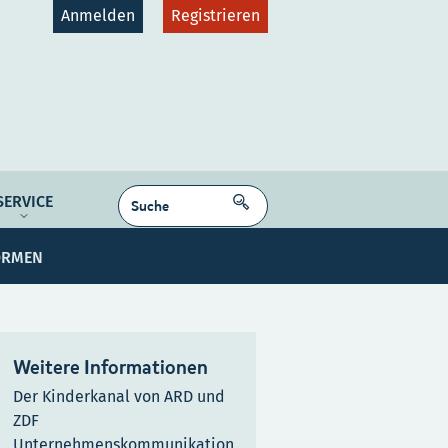
Anmelden
Registrieren
gruppen
Plattformen
SUCHEN
SERVICE
dcast
ORMEN
NE MEDIEN
Kontakt
Karriere
Weitere Informationen
Der Kinderkanal von ARD und
ZDF
Unternehmenskommunikation