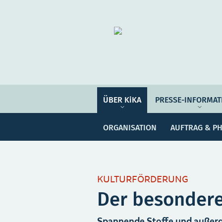
Organisation
ÜBER KIKA
ÜBER KiKA
PRESSE-INFORMAT
Pre
PRESSE-INFORMATIONEN
ORGANISATION
AUFTRAG & PH
PROGRAMM-INFORMATIONEN
Meine Sammlung
Unser
KULTURFÖRDERUNG
Der besondere
Spannende Stoffe und außerg