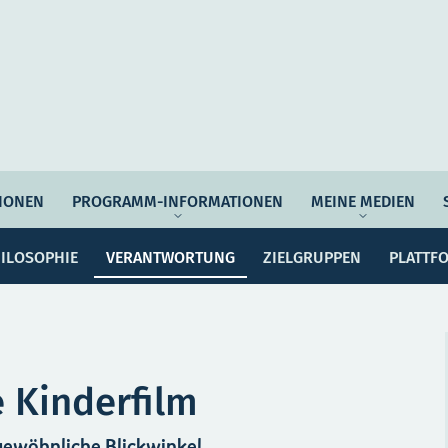
Verantwortung
Auftrag & Philosophie
Ziel
IONEN
PROGRAMM-INFORMATIONEN
MEINE MEDIEN
ssemitteilungen
Dossiers
Previews
Po
Programmwoche
Änderungsmeldungen
ILOSOPHIE
VERANTWORTUNG
ZIELGRUPPEN
PLATTF
MEI
e Empfehlungen
Botschafter*innen
SERVICE
 Kinderfilm
ewöhnliche Blickwinkel