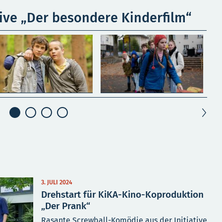
tive „Der besondere Kinderfilm“
3. JULI 2024
Drehstart für KiKA-Kino-Koproduktion
„Der Prank“
Rasante Screwball-Komödie aus der Initiative