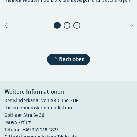
P
m

Nach oben
Weitere Informationen
Der Kinderkanal von ARD und ZDF
Unternehmenskommunikation
Gothaer Straße 36
99094 Erfurt
Telefon: +49 361.218-1827