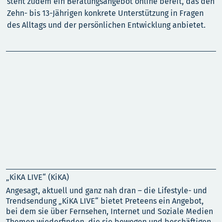
steht zudem ein Beratungsangebot online bereit, das den
Zehn- bis 13-Jährigen konkrete Unterstützung in Fragen
des Alltags und der persönlichen Entwicklung anbietet.
„KiKA LIVE“ (KiKA)
„
Angesagt, aktuell und ganz nah dran – die Lifestyle- und
F
Trendsendung „KiKA LIVE“ bietet Preteens ein Angebot,
d
bei dem sie über Fernsehen, Internet und Soziale Medien
W
Themen wiederfinden, die sie bewegen und beschäftigen.
a