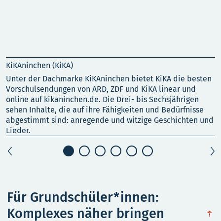
KiKAninchen (KiKA)
„
Unter der Dachmarke KiKAninchen bietet KiKA die besten
„
Vorschulsendungen von ARD, ZDF und KiKA linear und
v
online auf kikaninchen.de. Die Drei- bis Sechsjährigen
S
sehen Inhalte, die auf ihre Fähigkeiten und Bedürfnisse
s
abgestimmt sind: anregende und witzige Geschichten und
i
Lieder.
Für Grundschüler*innen:
Komplexes näher bringen
obe