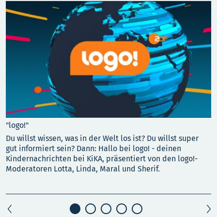
"logo!"
"
Du willst wissen, was in der Welt los ist? Du willst super
D
gut informiert sein? Dann: Hallo bei logo! - deinen
M
Kindernachrichten bei KiKA, präsentiert von den logo!-
L
Moderatoren Lotta, Linda, Maral und Sherif.
u
a