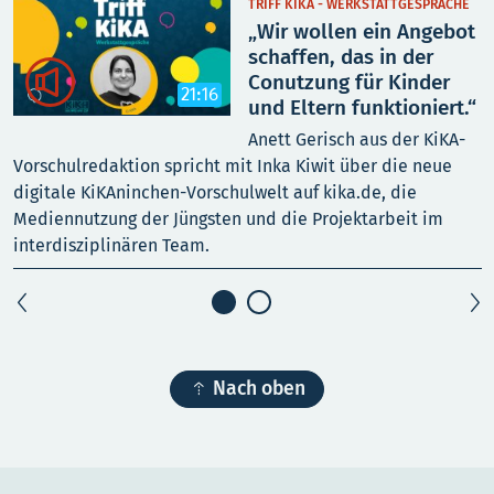
TRIFF KIKA - WERKSTATTGESPRÄCHE
„Wir wollen ein Angebot
schaffen, das in der

Conutzung für Kinder
21:16
und Eltern funktioniert.“
Anett Gerisch aus der KiKA-
Vorschulredaktion spricht mit Inka Kiwit über die neue
V
digitale KiKAninchen-Vorschulwelt auf kika.de, die
u
Mediennutzung der Jüngsten und die Projektarbeit im
interdisziplinären Team.

Nach oben