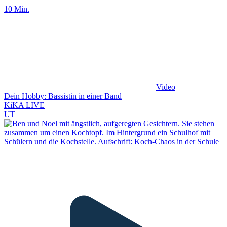
10 Min.
Video
Dein Hobby: Bassistin in einer Band
KiKA LIVE
UT