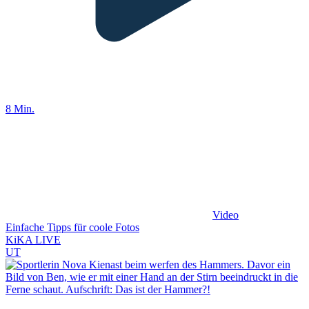
8 Min.
Video
Einfache Tipps für coole Fotos
KiKA LIVE
UT