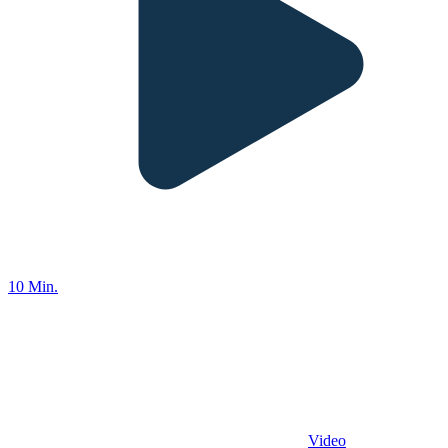
10 Min.
Video