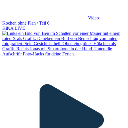
Video
Kochen ohne Plan / Teil 6
KiKA LIVE