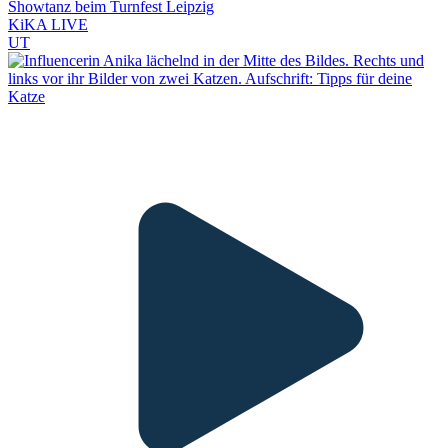
Showtanz beim Turnfest Leipzig
KiKA LIVE
UT