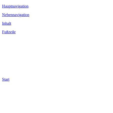
Hauptnavigation
Nebennavigation
Inhalt
Fußzeile
Start