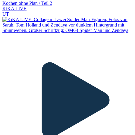
Kochen ohne Plan / Teil 2
KiKA LIVE
UT