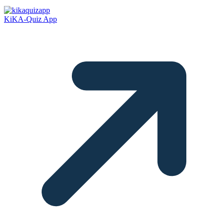
KiKA-Quiz App