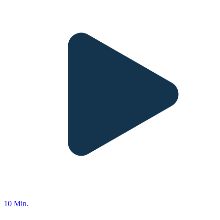
10 Min.