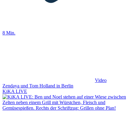
8 Min.
Video
Zendaya und Tom Holland in Berlin
KiKA LIVE