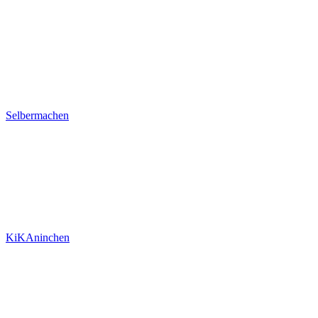
Selbermachen
KiKAninchen