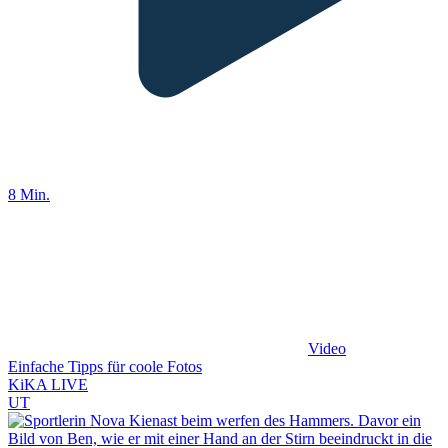
8 Min.
Video
Einfache Tipps für coole Fotos
KiKA LIVE
UT