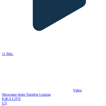
11 Min.
Video
Showtanz beim Turnfest Leipzig
KiKA LIVE
UT