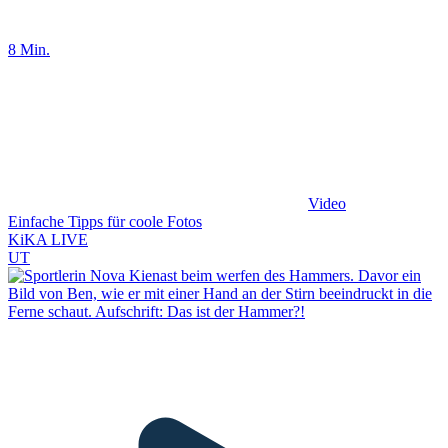
8 Min.
Video
Einfache Tipps für coole Fotos
KiKA LIVE
UT