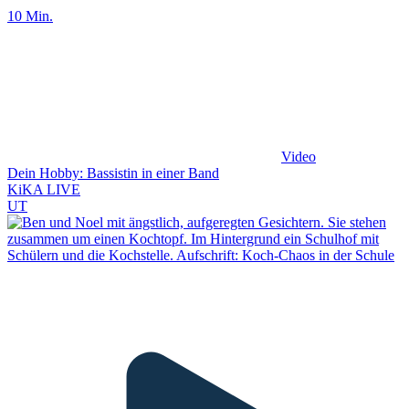
10 Min.
Video
Dein Hobby: Bassistin in einer Band
KiKA LIVE
UT