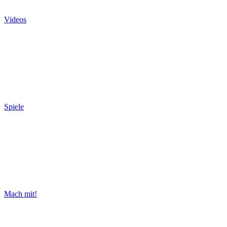
Videos
Spiele
Mach mit!