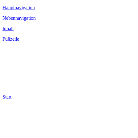
Hauptnavigation
Nebennavigation
Inhalt
Fußzeile
Start