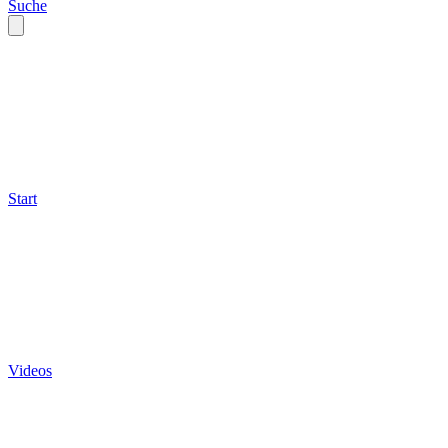
Suche
Start
Videos