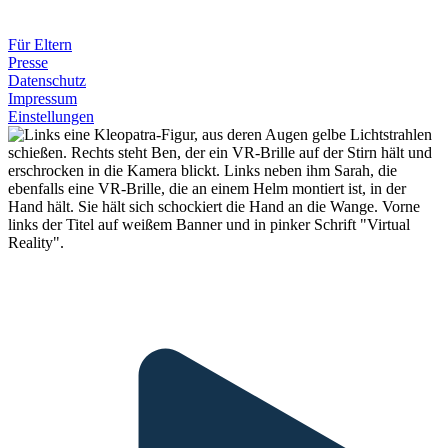
Für Eltern
Presse
Datenschutz
Impressum
Einstellungen