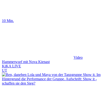
10 Min.
Video
Hammerwurf mit Nova Kienast
KiKA LIVE
UT