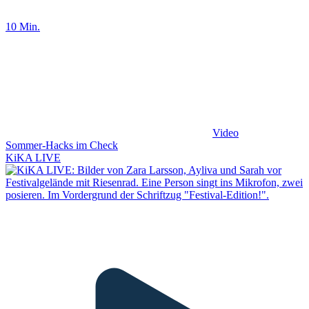
10 Min.
Video
Sommer-Hacks im Check
KiKA LIVE