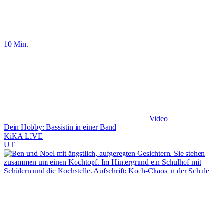
10 Min.
Video
Dein Hobby: Bassistin in einer Band
KiKA LIVE
UT