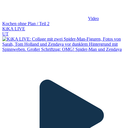
Video
Kochen ohne Plan / Teil 2
KiKA LIVE
UT