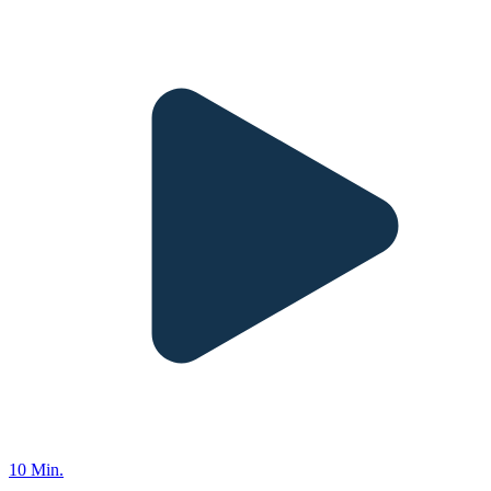
10 Min.