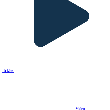
10 Min.
Video