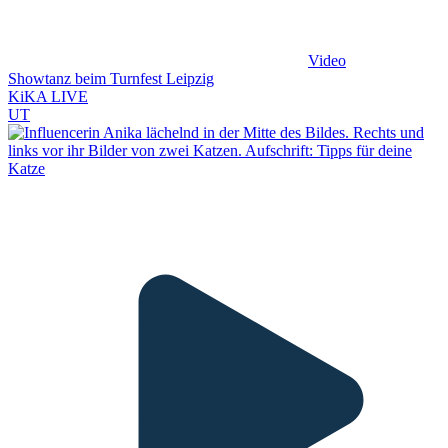
Video
Showtanz beim Turnfest Leipzig
KiKA LIVE
UT