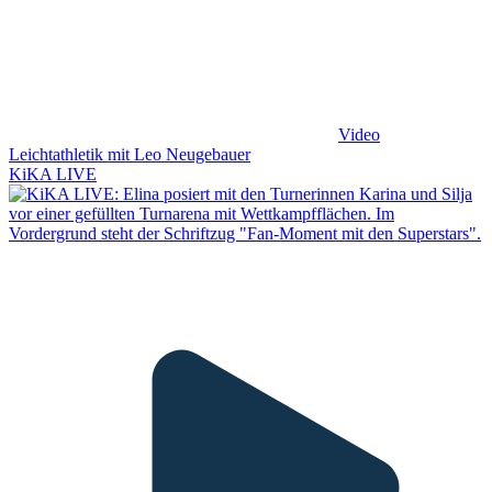
Video
Leichtathletik mit Leo Neugebauer
KiKA LIVE