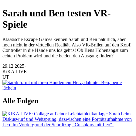
Sarah und Ben testen VR-
Spiele
Klassische Escape Games kennen Sarah und Ben natürlich, aber
noch nicht in der virtuellen Realität. Also VR-Brillen auf den Kopf,
Controller in die Hände uns los geht's! Ob Bens Höhenangst zum
echten Problem wird und die beiden den Ausgang finden?
29.12.2025
·
KiKA LIVE
UT
Alle Folgen