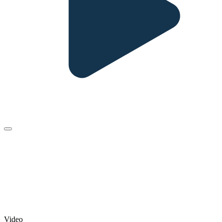
Video